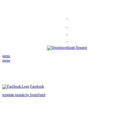
menu
menu
Facebook
template joomla by JoomSpirit