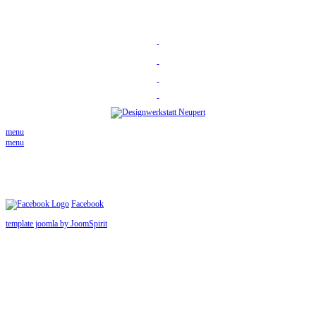
menu
menu
Facebook
template joomla by JoomSpirit