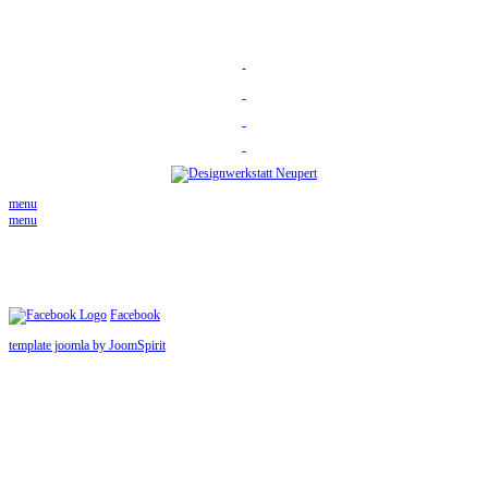
menu
menu
Facebook
template joomla by JoomSpirit