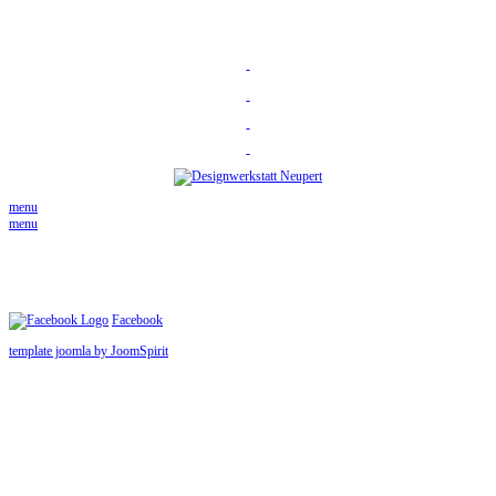
menu
menu
Facebook
template joomla by JoomSpirit